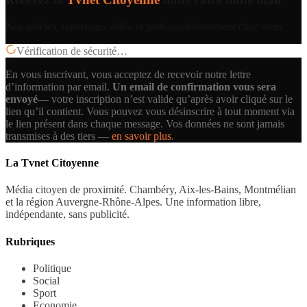
Nos articles, reportages vidéo et podcasts directement chez vous.
Vérification de sécurité…
En vous inscrivant, vous acceptez de recevoir notre lettre
d’information par email.
Un email de confirmation vous sera
envoyé
— votre inscription n’est valide qu’après avoir cliqué sur le
lien qu’il contient.
Vous pouvez vous désinscrire à tout moment via
le lien présent dans chaque message. Vos données ne sont jamais
transmises à des tiers —
en savoir plus
.
La Tvnet Citoyenne
Média citoyen de proximité. Chambéry, Aix-les-Bains, Montmélian
et la région Auvergne-Rhône-Alpes. Une information libre,
indépendante, sans publicité.
Rubriques
Politique
Social
Sport
Economie