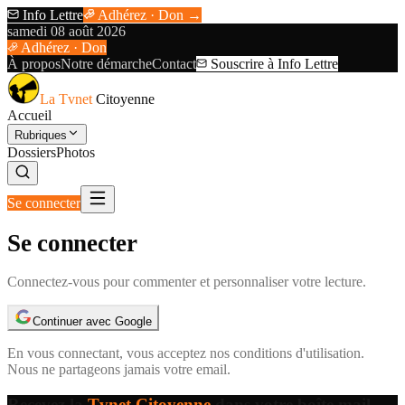
Info Lettre
Adhérez · Don →
samedi 08 août 2026
Adhérez · Don
À propos
Notre démarche
Contact
Souscrire à Info Lettre
La Tvnet
Citoyenne
Accueil
Rubriques
Dossiers
Photos
Se connecter
Se connecter
Connectez-vous pour commenter et personnaliser votre lecture.
Continuer avec Google
En vous connectant, vous acceptez nos
conditions d'utilisation
.
Nous ne partageons jamais votre email.
Recevez la
Tvnet Citoyenne
dans votre boîte mail