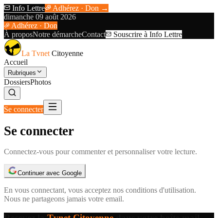
Info Lettre
Adhérez · Don →
dimanche 09 août 2026
Adhérez · Don
À propos
Notre démarche
Contact
Souscrire à Info Lettre
La Tvnet
Citoyenne
Accueil
Rubriques
Dossiers
Photos
Se connecter
Se connecter
Connectez-vous pour commenter et personnaliser votre lecture.
Continuer avec Google
En vous connectant, vous acceptez nos
conditions d'utilisation
.
Nous ne partageons jamais votre email.
Recevez la
Tvnet Citoyenne
dans votre boîte mail