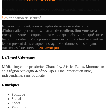
Nos articles, reportages vidéo et podcasts directement chez vous.
Vérification de sécurité…
En vous inscrivant, vous acceptez de recevoir notre lettre
d’information par email.
Un email de confirmation vous sera
envoyé
— votre inscription n’est valide qu’après avoir cliqué sur le
lien qu’il contient.
Vous pouvez vous désinscrire à tout moment via
le lien présent dans chaque message. Vos données ne sont jamais
transmises à des tiers —
en savoir plus
.
La Tvnet Citoyenne
Média citoyen de proximité. Chambéry, Aix-les-Bains, Montmélian
et la région Auvergne-Rhône-Alpes. Une information libre,
indépendante, sans publicité.
Rubriques
Politique
Social
Sport
Economie