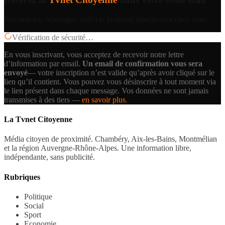
Nos articles, reportages vidéo et podcasts directement chez vous.
Vérification de sécurité…
En vous inscrivant, vous acceptez de recevoir notre lettre
d’information par email.
Un email de confirmation vous sera
envoyé
— votre inscription n’est valide qu’après avoir cliqué sur le
lien qu’il contient.
Vous pouvez vous désinscrire à tout moment via
le lien présent dans chaque message. Vos données ne sont jamais
transmises à des tiers —
en savoir plus
.
La Tvnet Citoyenne
Média citoyen de proximité. Chambéry, Aix-les-Bains, Montmélian
et la région Auvergne-Rhône-Alpes. Une information libre,
indépendante, sans publicité.
Rubriques
Politique
Social
Sport
Economie