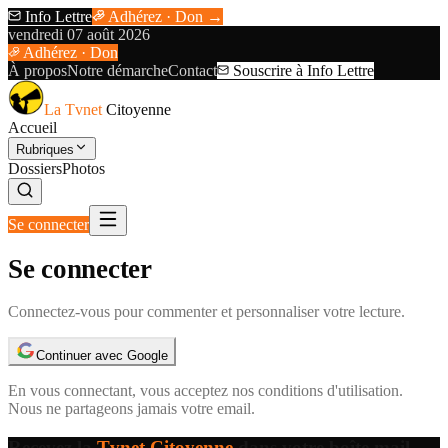
Info Lettre
Adhérez · Don →
vendredi 07 août 2026
Adhérez · Don
À propos
Notre démarche
Contact
Souscrire à Info Lettre
La Tvnet
Citoyenne
Accueil
Rubriques
Dossiers
Photos
Se connecter
Se connecter
Connectez-vous pour commenter et personnaliser votre lecture.
Continuer avec Google
En vous connectant, vous acceptez nos
conditions d'utilisation
.
Nous ne partageons jamais votre email.
Recevez la
Tvnet Citoyenne
dans votre boîte mail