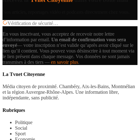
Nos articles, reportages vidéo et podcasts directement chez vous.
Vérification de sécurité…
En vous inscrivant, vous acceptez de recevoir notre lettre
d’information par email.
Un email de confirmation vous sera
envoyé
— votre inscription n’est valide qu’après avoir cliqué sur le
lien qu’il contient.
Vous pouvez vous désinscrire à tout moment via
le lien présent dans chaque message. Vos données ne sont jamais
transmises à des tiers —
en savoir plus
.
La Tvnet Citoyenne
Média citoyen de proximité. Chambéry, Aix-les-Bains, Montmélian
et la région Auvergne-Rhône-Alpes. Une information libre,
indépendante, sans publicité.
Rubriques
Politique
Social
Sport
Economie