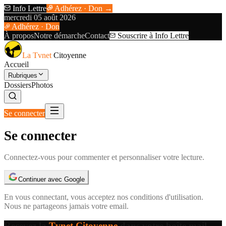
Info Lettre
Adhérez · Don →
mercredi 05 août 2026
Adhérez · Don
À propos
Notre démarche
Contact
Souscrire à Info Lettre
La Tvnet
Citoyenne
Accueil
Rubriques
Dossiers
Photos
Se connecter
Se connecter
Connectez-vous pour commenter et personnaliser votre lecture.
Continuer avec Google
En vous connectant, vous acceptez nos
conditions d'utilisation
.
Nous ne partageons jamais votre email.
Recevez la
Tvnet Citoyenne
dans votre boîte mail