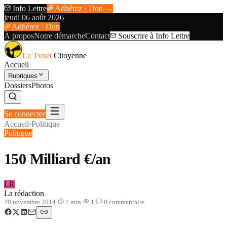
Info Lettre
Adhérez · Don →
jeudi 06 août 2026
Adhérez · Don
À propos
Notre démarche
Contact
Souscrire à Info Lettre
La Tvnet
Citoyenne
Accueil
Rubriques
Dossiers
Photos
Se connecter
Accueil
›
Politique
Politique
150 Milliard €/an
LR
La rédaction
20 novembre 2014
·
1
min
·
1
·
0
commentaire