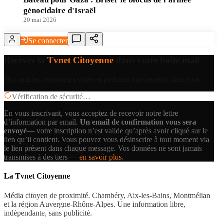
génocidaire d'Israël
20 mai 2026
Se connecter
Recevez la
Tvnet Citoyenne
dans votre boîte mail
Nos articles, reportages vidéo et podcasts directement chez vous.
Vérification de sécurité…
En vous inscrivant, vous acceptez de recevoir notre lettre
d’information par email.
Un email de confirmation vous sera
envoyé
— votre inscription n’est valide qu’après avoir cliqué sur le
lien qu’il contient.
Vous pouvez vous désinscrire à tout moment via
le lien présent dans chaque message. Vos données ne sont jamais
transmises à des tiers —
en savoir plus
.
La Tvnet Citoyenne
Média citoyen de proximité. Chambéry, Aix-les-Bains, Montmélian
et la région Auvergne-Rhône-Alpes. Une information libre,
indépendante, sans publicité.