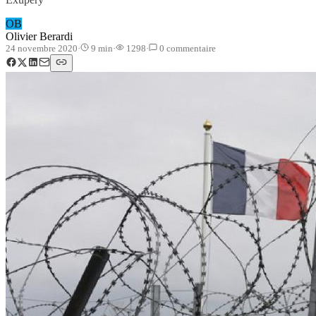
OB
Olivier Berardi
24 novembre 2020
·
9
min
·
1298
·
0
commentaire