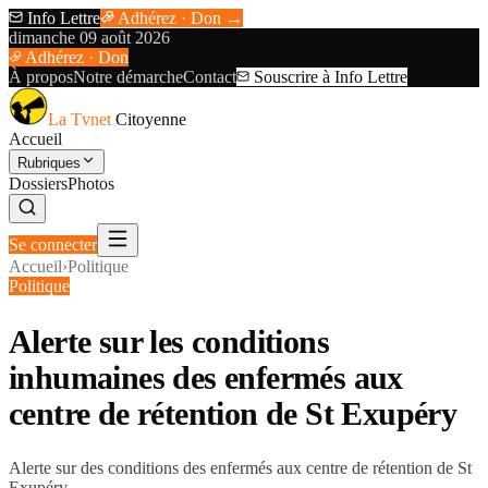
Info Lettre
Adhérez · Don →
dimanche 09 août 2026
Adhérez · Don
À propos
Notre démarche
Contact
Souscrire à Info Lettre
La Tvnet
Citoyenne
Accueil
Rubriques
Dossiers
Photos
Se connecter
Accueil
›
Politique
Politique
Alerte sur les conditions
inhumaines des enfermés aux
centre de rétention de St Exupéry
Alerte sur des conditions des enfermés aux centre de rétention de St
Exupéry