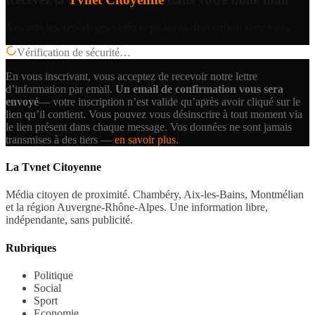
Nos articles, reportages vidéo et podcasts directement chez vous.
Vérification de sécurité…
En vous inscrivant, vous acceptez de recevoir notre lettre
d’information par email.
Un email de confirmation vous sera
envoyé
— votre inscription n’est valide qu’après avoir cliqué sur le
lien qu’il contient.
Vous pouvez vous désinscrire à tout moment via
le lien présent dans chaque message. Vos données ne sont jamais
transmises à des tiers —
en savoir plus
.
La Tvnet Citoyenne
Média citoyen de proximité. Chambéry, Aix-les-Bains, Montmélian
et la région Auvergne-Rhône-Alpes. Une information libre,
indépendante, sans publicité.
Rubriques
Politique
Social
Sport
Economie