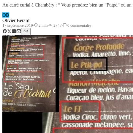
Au carré curial à Chambéry : “ Vous prendrez bien un “Ptitpd“ ou un 
OB
Olivier Berardi
17 septembre 2019
·
2
min
·
2747
·
0
commentaire