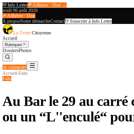
Info Lettre
Adhérez · Don →
jeudi 06 août 2026
Adhérez · Don
À propos
Notre démarche
Contact
Souscrire à Info Lettre
La Tvnet
Citoyenne
Accueil
Rubriques
Dossiers
Photos
Se connecter
Accueil
›
Faits
Faits
Au Bar le 29 au carré 
ou un “L''enculé“ pour