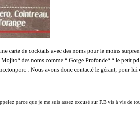
ne carte de cocktails avec des noms pour le moins surprenan
 “ Mojito“ des noms comme “ Gorge Profonde“ “ le petit pd
etonporc . Nous avons donc contacté le gérant, pour lui de
appelez parce que je me suis assez excusé sur F.B vis à vis de t