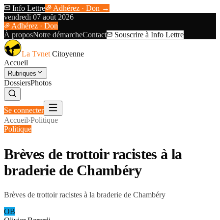
Info Lettre
Adhérez · Don →
vendredi 07 août 2026
Adhérez · Don
À propos
Notre démarche
Contact
Souscrire à Info Lettre
La Tvnet
Citoyenne
Accueil
Rubriques
Dossiers
Photos
Se connecter
Accueil
›
Politique
Politique
Brèves de trottoir racistes à la
braderie de Chambéry
Brèves de trottoir racistes à la braderie de Chambéry
OB