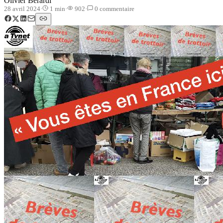
Olivier Berardi
28 avril 2024
·
1
min
·
902
·
0
commentaire