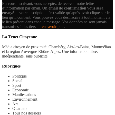
En vous inscrivant, vous acceptez de recevoir notre lettre
d’information par email.
Un email de confirmation vous sera
envoyé
— votre inscription n’est valide qu’après avoir cliqué sur le
lien qu’il contient.
Vous pouvez vous désinscrire à tout moment via
le lien présent dans chaque message. Vos données ne sont jamais
transmises à des tiers —
en savoir plus
.
La Tvnet Citoyenne
Média citoyen de proximité. Chambéry, Aix-les-Bains, Montmélian
et la région Auvergne-Rhône-Alpes. Une information libre,
indépendante, sans publicité.
Rubriques
Politique
Social
Sport
Economie
Manifestations
Environnement
Art
Quartiers
Tous nos dossiers