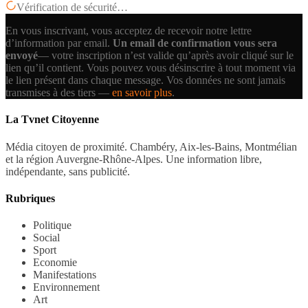
Vérification de sécurité…
En vous inscrivant, vous acceptez de recevoir notre lettre
d’information par email.
Un email de confirmation vous sera
envoyé
— votre inscription n’est valide qu’après avoir cliqué sur le
lien qu’il contient.
Vous pouvez vous désinscrire à tout moment via
le lien présent dans chaque message. Vos données ne sont jamais
transmises à des tiers —
en savoir plus
.
La Tvnet Citoyenne
Média citoyen de proximité. Chambéry, Aix-les-Bains, Montmélian
et la région Auvergne-Rhône-Alpes. Une information libre,
indépendante, sans publicité.
Rubriques
Politique
Social
Sport
Economie
Manifestations
Environnement
Art