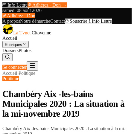
Info Lettre
Adhérez · Don →
samedi 08 août 2026
Adhérez · Don
À propos
Notre démarche
Contact
Souscrire à Info Lettre
La Tvnet
Citoyenne
Accueil
Rubriques
Dossiers
Photos
Se connecter
Accueil
›
Politique
Politique
Chambéry Aix -les-bains
Municipales 2020 : La situation à
la mi-novembre 2019
Chambéry Aix -les-bains Municipales 2020 : La situation à la mi-
novembre 2019