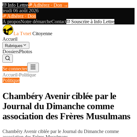
Info Lettre
Adhérez · Don →
jeudi 06 août 2026
Adhérez · Don
À propos
Notre démarche
Contact
Souscrire à Info Lettre
La Tvnet
Citoyenne
Accueil
Rubriques
Dossiers
Photos
Se connecter
Accueil
›
Politique
Politique
Chambéry Avenir ciblée par le
Journal du Dimanche comme
association des Frères Musulmans
Chambéry Avenir ciblée par le Journal du Dimanche comme
association des Frères Musulmans