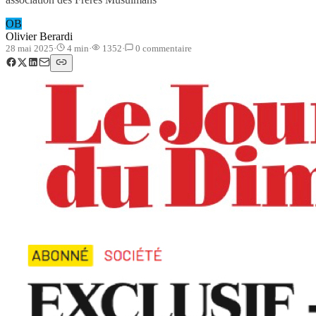
OB
Olivier Berardi
28 mai 2025
·
4
min
·
1352
·
0
commentaire