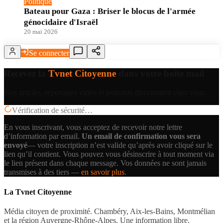
Politique
Bateau pour Gaza : Briser le blocus de l'armée
génocidaire d'Israël
20 mai 2026
Se connecter
Recevez la
Tvnet Citoyenne
dans votre boîte mail
Nos articles, reportages vidéo et podcasts directement chez vous.
Vérification de sécurité…
En vous inscrivant, vous acceptez de recevoir notre lettre
d’information par email.
Un email de confirmation vous sera
envoyé
— votre inscription n’est valide qu’après avoir cliqué sur le
lien qu’il contient.
Vous pouvez vous désinscrire à tout moment via
le lien présent dans chaque message. Vos données ne sont jamais
transmises à des tiers —
en savoir plus
.
La Tvnet Citoyenne
Média citoyen de proximité. Chambéry, Aix-les-Bains, Montmélian
et la région Auvergne-Rhône-Alpes. Une information libre,