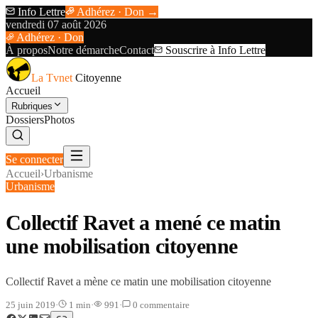
Info Lettre
Adhérez · Don →
vendredi 07 août 2026
Adhérez · Don
À propos
Notre démarche
Contact
Souscrire à Info Lettre
La Tvnet
Citoyenne
Accueil
Rubriques
Dossiers
Photos
Se connecter
Accueil
›
Urbanisme
Urbanisme
Collectif Ravet a mené ce matin
une mobilisation citoyenne
Collectif Ravet a mène ce matin une mobilisation citoyenne
25 juin 2019
·
1
min
·
991
·
0
commentaire