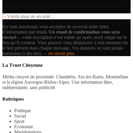
Nos articles, reportages vidéo et podcasts directement chez vous.
Vérification de sécurité…
En vous inscrivant, vous acceptez de recevoir notre lettre
d’information par email.
Un email de confirmation vous sera
envoyé
— votre inscription n’est valide qu’après avoir cliqué sur le
lien qu’il contient.
Vous pouvez vous désinscrire à tout moment via
le lien présent dans chaque message. Vos données ne sont jamais
transmises à des tiers —
en savoir plus
.
La Tvnet Citoyenne
Média citoyen de proximité. Chambéry, Aix-les-Bains, Montmélian
et la région Auvergne-Rhône-Alpes. Une information libre,
indépendante, sans publicité.
Rubriques
Politique
Social
Sport
Economie
Manifestations