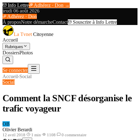
Info Lettre
Adhérez · Don →
jeudi 06 août 2026
Adhérez · Don
À propos
Notre démarche
Contact
Souscrire à Info Lettre
La Tvnet
Citoyenne
Accueil
Rubriques
Dossiers
Photos
Se connecter
Accueil
›
Social
Social
Comment la SNCF désorganise le
trafic voyageur
OB
Olivier Berardi
12 avril 2018
·
1
min
·
1108
·
0
commentaire