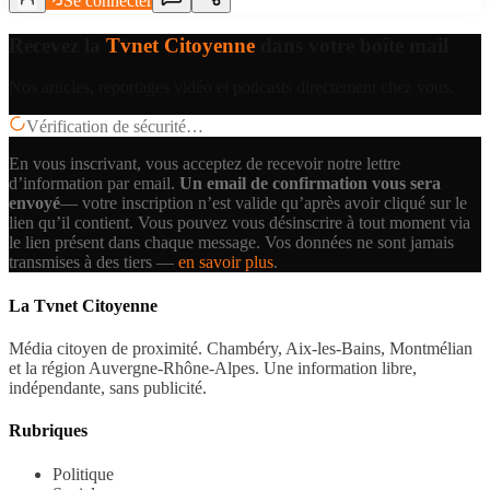
Se connecter
Recevez la
Tvnet Citoyenne
dans votre boîte mail
Nos articles, reportages vidéo et podcasts directement chez vous.
Vérification de sécurité…
En vous inscrivant, vous acceptez de recevoir notre lettre
d’information par email.
Un email de confirmation vous sera
envoyé
— votre inscription n’est valide qu’après avoir cliqué sur le
lien qu’il contient.
Vous pouvez vous désinscrire à tout moment via
le lien présent dans chaque message. Vos données ne sont jamais
transmises à des tiers —
en savoir plus
.
La Tvnet Citoyenne
Média citoyen de proximité. Chambéry, Aix-les-Bains, Montmélian
et la région Auvergne-Rhône-Alpes. Une information libre,
indépendante, sans publicité.
Rubriques
Politique