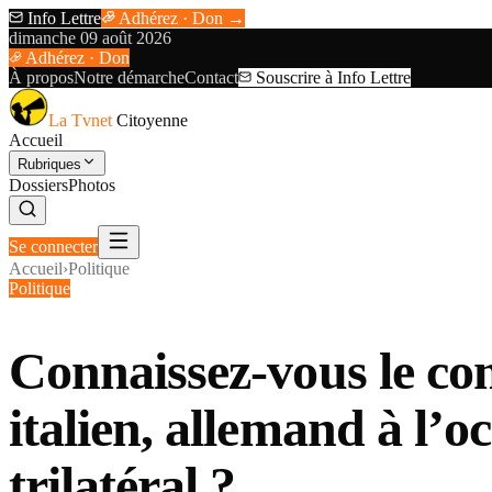
Info Lettre
Adhérez · Don →
dimanche 09 août 2026
Adhérez · Don
À propos
Notre démarche
Contact
Souscrire à Info Lettre
La Tvnet
Citoyenne
Accueil
Rubriques
Dossiers
Photos
Se connecter
Accueil
›
Politique
Politique
Connaissez-vous le co
italien, allemand à l
trilatéral ?