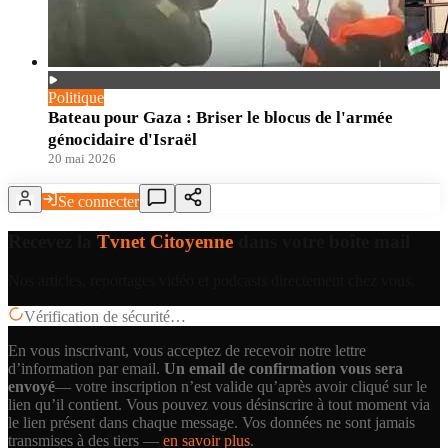
Politique
Bateau pour Gaza : Briser le blocus de l'armée
génocidaire d'Israël
20 mai 2026
Se connecter
Recevez la
Tvnet Citoyenne
dans votre boîte mail
Nos articles, reportages vidéo et podcasts directement chez vous.
Vérification de sécurité…
En vous inscrivant, vous acceptez de recevoir notre lettre
d’information par email.
Un email de confirmation vous sera
envoyé
— votre inscription n’est valide qu’après avoir cliqué sur le
lien qu’il contient.
Vous pouvez vous désinscrire à tout moment via
le lien présent dans chaque message. Vos données ne sont jamais
transmises à des tiers —
en savoir plus
.