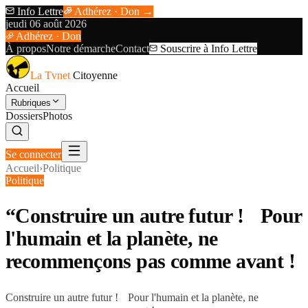
Info Lettre
Adhérez · Don →
jeudi 06 août 2026
Adhérez · Don
À propos
Notre démarche
Contact
Souscrire à Info Lettre
La Tvnet
Citoyenne
Accueil
Rubriques
Dossiers
Photos
Se connecter
Accueil
›
Politique
Politique
“Construire un autre futur ! Pour
l'humain et la planète, ne
recommençons pas comme avant !
Construire un autre futur ! Pour l'humain et la planète, ne