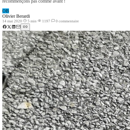
recommençons pas comme avant !
OB
Olivier Berardi
14 mai 2020
·
5
min
·
1197
·
0
commentaire