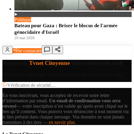
Politique
Bateau pour Gaza : Briser le blocus de l'armée
génocidaire d'Israël
20 mai 2026
Se connecter
Recevez la
Tvnet Citoyenne
dans votre boîte mail
Nos articles, reportages vidéo et podcasts directement chez vous.
Vérification de sécurité…
En vous inscrivant, vous acceptez de recevoir notre lettre
d’information par email.
Un email de confirmation vous sera
envoyé
— votre inscription n’est valide qu’après avoir cliqué sur le
lien qu’il contient.
Vous pouvez vous désinscrire à tout moment via
le lien présent dans chaque message. Vos données ne sont jamais
transmises à des tiers —
en savoir plus
.