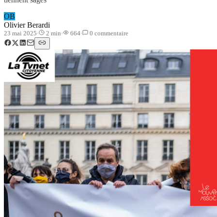
OB
Olivier Berardi
23 mai 2025
·
2
min
·
664
·
0
commentaire