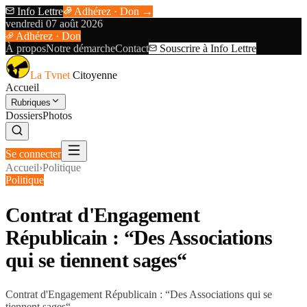
Info Lettre
Adhérez · Don →
vendredi 07 août 2026
Adhérez · Don
À propos
Notre démarche
Contact
Souscrire à Info Lettre
La Tvnet
Citoyenne
Accueil
Rubriques
Dossiers
Photos
Se connecter
Accueil
›
Politique
Politique
Contrat d'Engagement
Républicain : “Des Associations
qui se tiennent sages“
Contrat d'Engagement Républicain : “Des Associations qui se
tiennent sages“