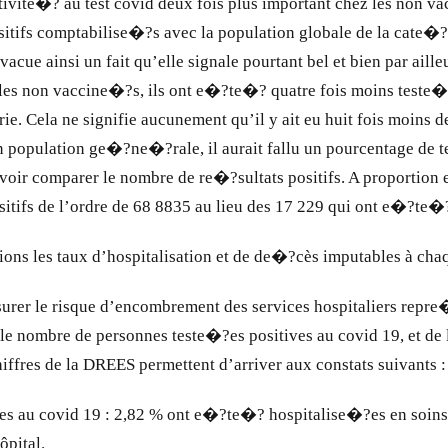
tivite�? au test covid deux fois plus important chez les non v
sitifs comptabilise�?s avec la population globale de la cate�?
cue ainsi un fait qu’elle signale pourtant bel et bien par aill
s non vaccine�?s, ils ont e�?te�? quatre fois moins teste�?s
ie. Cela ne signifie aucunement qu’il y ait eu huit fois moins 
opulation ge�?ne�?rale, il aurait fallu un pourcentage de te
voir comparer le nombre de re�?sultats positifs. A proporti
positifs de l’ordre de 68 8835 au lieu des 17 229 qui ont e�?te
ions les taux d’hospitalisation et de de�?cès imputables à c
mesurer le risque d’encombrement des services hospitaliers rep
e le nombre de personnes teste�?es positives au covid 19, et de
hiffres de la DREES permettent d’arriver aux constats suivants :
es au covid 19 : 2,82 % ont e�?te�? hospitalise�?es en soin
̂pital.