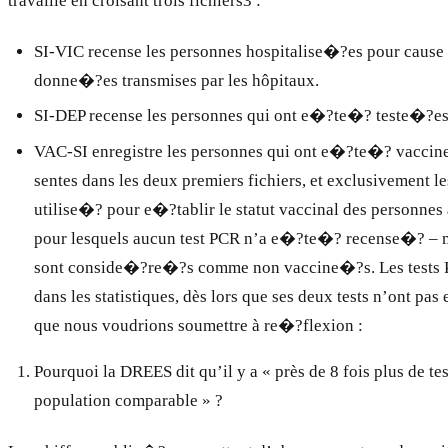
travaille en croisant trois fichiers3 :
SI-VIC recense les personnes hospitalise�?es pour cause de
donne�?es transmises par les hôpitaux.
SI-DEP recense les personnes qui ont e�?te�? teste�?es p
VAC-SI enregistre les personnes qui ont e�?te�? vacci
sentes dans les deux premiers fichiers, et exclusivement le
utilise�? pour e�?tablir le statut vaccinal des personnes
pour lesquels aucun test PCR n’a e�?te�? recense�? – me
sont conside�?re�?s comme non vaccine�?s. Les tests P
dans les statistiques, dès lors que ses deux tests n’ont 
que nous voudrions soumettre à re�?flexion :
Pourquoi la DREES dit qu’il y a « près de 8 fois plus de 
population comparable » ?