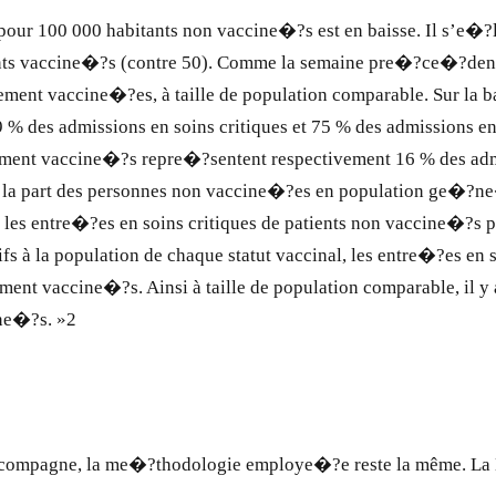
ifs pour 100 000 habitants non vaccine�?s est en baisse. Il s’e
nts vaccine�?s (contre 50). Comme la semaine pre�?ce�?dente, il
t vaccine�?es, à taille de population comparable. Sur la base 
 79 % des admissions en soins critiques et 75 % des admissions en
ement vaccine�?s repre�?sentent respectivement 16 % des admi
te, la part des personnes non vaccine�?es en population ge�?ne
t, les entre�?es en soins critiques de patients non vaccine�?s
 à la population de chaque statut vaccinal, les entre�?es en so
ent vaccine�?s. Ainsi à taille de population comparable, il y 
ine�?s. »2
ccompagne, la me�?thodologie employe�?e reste la même. La DR