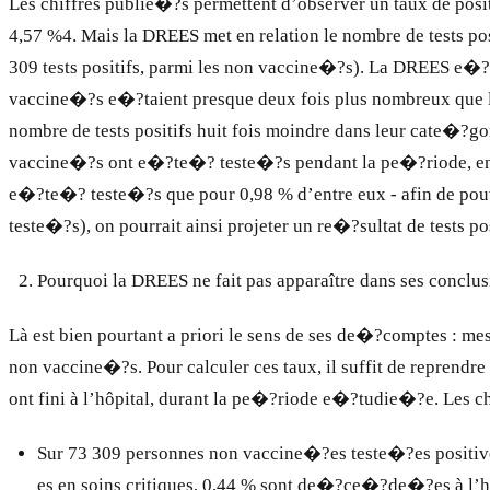
Les chiffres publie�?s permettent d’observer un taux de posi
4,57 %4. Mais la DREES met en relation le nombre de tests po
309 tests positifs, parmi les non vaccine�?s). La DREES e�?va
vaccine�?s e�?taient presque deux fois plus nombreux que le
nombre de tests positifs huit fois moindre dans leur cate�?gor
vaccine�?s ont e�?te�? teste�?s pendant la pe�?riode, en p
e�?te�? teste�?s que pour 0,98 % d’entre eux - afin de pou
teste�?s), on pourrait ainsi projeter un re�?sultat de tests 
Pourquoi la DREES ne fait pas apparaître dans ses conclus
Là est bien pourtant a priori le sens de ses de�?comptes : 
non vaccine�?s. Pour calculer ces taux, il suffit de reprendr
ont fini à l’hôpital, durant la pe�?riode e�?tudie�?e. Les c
Sur 73 309 personnes non vaccine�?es teste�?es positiv
es en soins critiques, 0,44 % sont de�?ce�?de�?es à l’ho