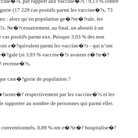
accine�?s, par rapport aux vaccine�?s : 9,13 % contre
gorie (17 229 cas positifs parmi les vaccine�?s, 73
eurs : alors qu’en population ge�?ne�?rale, les
. Ne�?cessairement, au final, on aboutit à un
de cas positifs parmi eux. Puisque 3,93 % des non
sts e�?quivalent parmi les vaccine�?s - qui n’ont
on e�?gale (si 3,93 % vaccine�?s avaient e�?te�?
�? recense�?s.
haque cate�?gorie de population ?
re�?sente�? respectivement par les vaccine�?s et les
 le rapporter au nombre de personnes qui parmi elles
s conventionnels, 0,89 % ont e�?te�? hospitalise�?