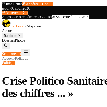
Info Lettre
Adhérez · Don →
jeudi 06 août 2026
Adhérez · Don
À propos
Notre démarche
Contact
Souscrire à Info Lettre
La Tvnet
Citoyenne
Accueil
Rubriques
Dossiers
Photos
Se connecter
Accueil
›
Politique
Politique
Crise Politico Sanitai
des chiffres ... »