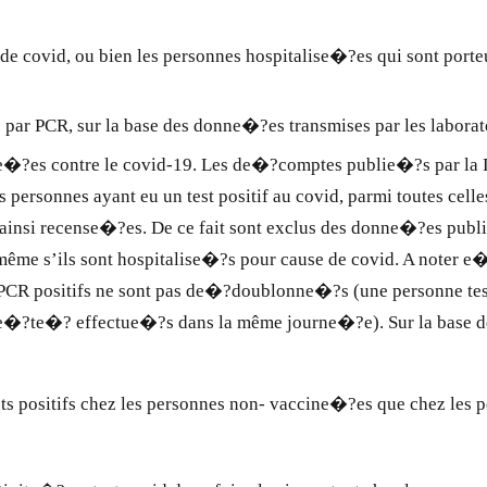
 covid, ou bien les personnes hospitalise�?es qui sont porteuse
ar PCR, sur la base des donne�?es transmises par les laborato
ne�?es contre le covid-19. Les de�?comptes publie�?s par l
s personnes ayant eu un test positif au covid, parmi toutes celle
 ainsi recense�?es. De ce fait sont exclus des donne�?es publi
̂me s’ils sont hospitalise�?s pour cause de covid. A noter e�
CR positifs ne sont pas de�?doublonne�?s (une personne tes
pas e�?te�? effectue�?s dans la même journe�?e). Sur la base d
tests positifs chez les personnes non- vaccine�?es que chez les 