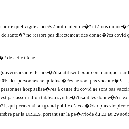
’importe quel vigile a accès à notre identite�? et à nos donne
s de sante�? ne ressort pas directement des donne�?es covid q
�? de cette tâche.
u gouvernement et les me�?dia utilisent pour communiquer sur
: «80% des personnes hospitalise�?es ne sont pas vaccine�?es»,
ersonnes hospitalise�?es à cause du covid ne sont pas vaccin
est pas assorti d’un tableau synthe�?tisant les donne�?es e
021, qui permettait au grand public d’acce�?der plus simpleme
embre par la DREES, portant sur la pe�?riode du 23 au 29 août 