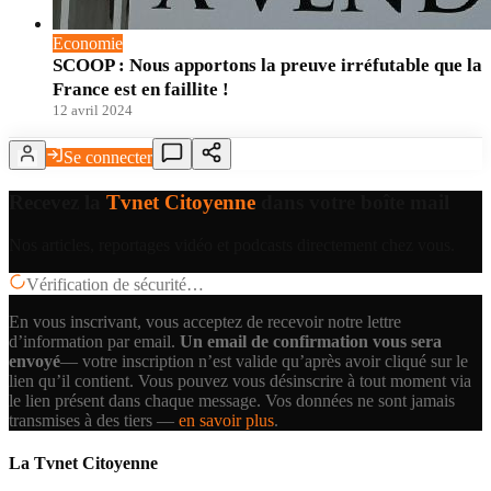
Economie
SCOOP : Nous apportons la preuve irréfutable que la
France est en faillite !
12 avril 2024
Se connecter
Recevez la
Tvnet Citoyenne
dans votre boîte mail
Nos articles, reportages vidéo et podcasts directement chez vous.
Vérification de sécurité…
En vous inscrivant, vous acceptez de recevoir notre lettre
d’information par email.
Un email de confirmation vous sera
envoyé
— votre inscription n’est valide qu’après avoir cliqué sur le
lien qu’il contient.
Vous pouvez vous désinscrire à tout moment via
le lien présent dans chaque message. Vos données ne sont jamais
transmises à des tiers —
en savoir plus
.
La Tvnet Citoyenne