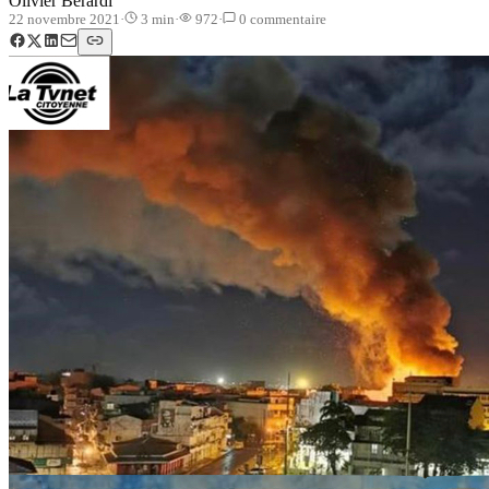
Olivier Berardi
22 novembre 2021
·
3
min
·
972
·
0
commentaire