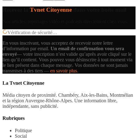
Recevez la
Tvnet Citoyenne
dans votre boîte mail
Nos articles, reportages vidéo et podcasts directement chez vous.
Vérification de sécurité…
En vous inscrivant, vous acceptez de recevoir notre lettre
d’information par email.
Un email de confirmation vous sera
envoyé
— votre inscription n’est valide qu’après avoir cliqué sur le
lien qu’il contient.
Vous pouvez vous désinscrire à tout moment via
le lien présent dans chaque message. Vos données ne sont jamais
transmises à des tiers —
en savoir plus
.
La Tvnet Citoyenne
Média citoyen de proximité. Chambéry, Aix-les-Bains, Montmélian
et la région Auvergne-Rhône-Alpes. Une information libre,
indépendante, sans publicité.
Rubriques
Politique
Social