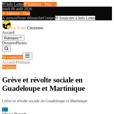
Info Lettre
Adhérez · Don →
jeudi 06 août 2026
Adhérez · Don
À propos
Notre démarche
Contact
Souscrire à Info Lettre
La Tvnet
Citoyenne
Accueil
Rubriques
Dossiers
Photos
Se connecter
Accueil
›
Politique
Politique
Grève et révolte sociale en
Guadeloupe et Martinique
Grève et révolte sociale en Guadeloupe et Martinique
OB