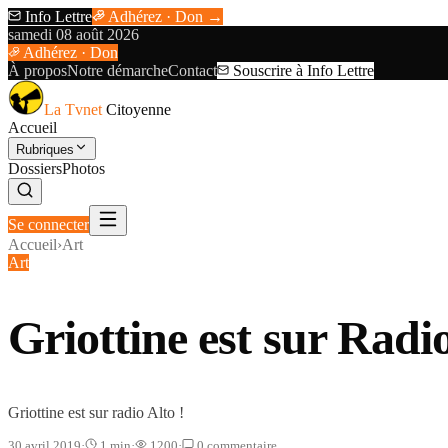
Info Lettre
Adhérez · Don →
samedi 08 août 2026
Adhérez · Don
À propos
Notre démarche
Contact
Souscrire à Info Lettre
La Tvnet
Citoyenne
Accueil
Rubriques
Dossiers
Photos
Se connecter
Accueil
›
Art
Art
Griottine est sur Radio
Griottine est sur radio Alto !
30 avril 2019
·
1
min
·
1200
·
0
commentaire