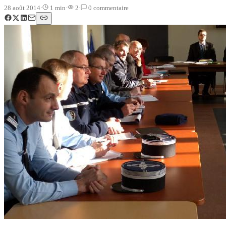
28 août 2014
·
1
min
·
2
·
0
commentaire