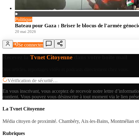
Politique
Bateau pour Gaza : Briser le blocus de l'armée génoci
20 mai 2026
Se connecter
Recevez la
Tvnet Citoyenne
dans votre boîte mail
Nos articles, reportages vidéo et podcasts directement chez vous.
Vérification de sécurité…
En vous inscrivant, vous acceptez de recevoir notre lettre d’informatio
contient.
Vous pouvez vous désinscrire à tout moment via le lien prés
La Tvnet Citoyenne
Média citoyen de proximité. Chambéry, Aix-les-Bains, Montmélian et 
Rubriques