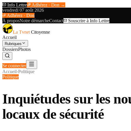
Info Lettre
Adhérez · Don →
vendredi 07 août 2026
Adhérez · Don
À propos
Notre démarche
Contact
Souscrire à Info Lettre
La Tvnet
Citoyenne
Accueil
Rubriques
Dossiers
Photos
Se connecter
Accueil
›
Politique
Politique
Inquiétudes sur les no
locaux de sécurité