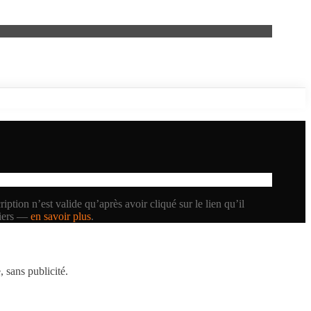
iption n’est valide qu’après avoir cliqué sur le lien qu’il
tiers —
en savoir plus
.
 sans publicité.