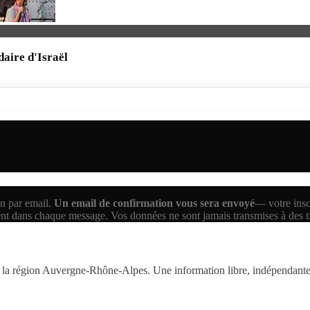
daire d'Israël
n par email.
Un email de confirmation vous sera envoyé
— votre inscr
ent dans chaque message. Vos données ne sont jamais transmises à des 
la région Auvergne-Rhône-Alpes. Une information libre, indépendante,