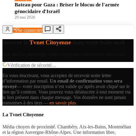
Bateau pour Gaza : Briser le blocus de l'armée
génocidaire d'Israël
20 mai 2026
Se connecter
Recevez la
Tvnet Citoyenne
dans votre boîte mail
Nos articles, reportages vidéo et podcasts directement chez vous.
Vérification de sécurité…
En vous inscrivant, vous acceptez de recevoir notre lettre
d’information par email.
Un email de confirmation vous sera
envoyé
— votre inscription n’est valide qu’après avoir cliqué sur le
lien qu’il contient.
Vous pouvez vous désinscrire à tout moment via
le lien présent dans chaque message. Vos données ne sont jamais
transmises à des tiers —
en savoir plus
.
La Tvnet Citoyenne
Média citoyen de proximité. Chambéry, Aix-les-Bains, Montmélian
et la région Auvergne-Rhône-Alpes. Une information libre,