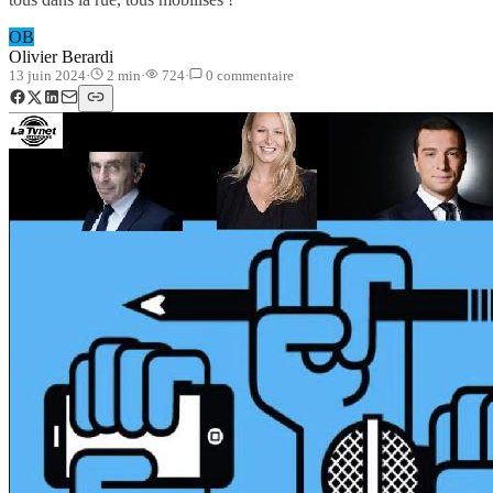
OB
Olivier Berardi
13 juin 2024
·
2
min
·
724
·
0
commentaire