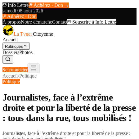
Info Lettre
Adhérez · Don →
samedi 08 août 2026
Adhérez · Don
À propos
Notre démarche
Contact
Souscrire à Info Lettre
La Tvnet
Citoyenne
Accueil
Rubriques
Dossiers
Photos
Se connecter
Accueil
›
Politique
Politique
Journalistes, face à l’extrême
droite et pour la liberté de la presse
: tous dans la rue, tous mobilisés !
Journalistes, face à l’extrême droite et pour la liberté de la presse :
tous dans la rue, tous mobilisés !