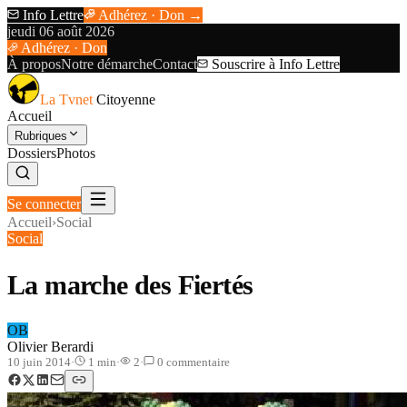
Info Lettre
Adhérez · Don →
jeudi 06 août 2026
Adhérez · Don
À propos
Notre démarche
Contact
Souscrire à Info Lettre
La Tvnet
Citoyenne
Accueil
Rubriques
Dossiers
Photos
Se connecter
Accueil
›
Social
Social
La marche des Fiertés
OB
Olivier Berardi
10 juin 2014
·
1
min
·
2
·
0
commentaire