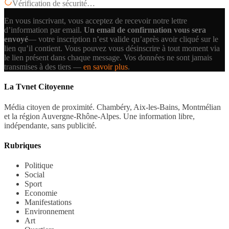
Vérification de sécurité…
En vous inscrivant, vous acceptez de recevoir notre lettre
d’information par email.
Un email de confirmation vous sera
envoyé
— votre inscription n’est valide qu’après avoir cliqué sur le
lien qu’il contient.
Vous pouvez vous désinscrire à tout moment via
le lien présent dans chaque message. Vos données ne sont jamais
transmises à des tiers —
en savoir plus
.
La Tvnet Citoyenne
Média citoyen de proximité. Chambéry, Aix-les-Bains, Montmélian
et la région Auvergne-Rhône-Alpes. Une information libre,
indépendante, sans publicité.
Rubriques
Politique
Social
Sport
Economie
Manifestations
Environnement
Art