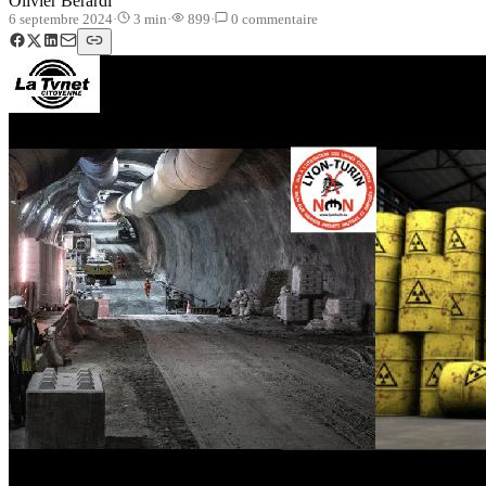
Olivier Berardi
6 septembre 2024
·
3
min
·
899
·
0
commentaire