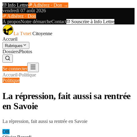
Info Lettre
Adhérez · Don →
vendredi 07 août 2026
Adhérez · Don
À propos
Notre démarche
Contact
Souscrire à Info Lettre
La Tvnet
Citoyenne
Accueil
Rubriques
Dossiers
Photos
Se connecter
Accueil
›
Politique
Politique
La répression, fait aussi sa rentrée
en Savoie
La répression, fait aussi sa rentrée en Savoie
OB