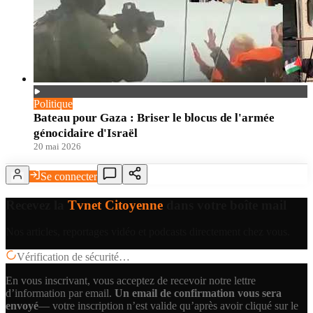
Politique
Bateau pour Gaza : Briser le blocus de l'armée
génocidaire d'Israël
20 mai 2026
Se connecter
Recevez la
Tvnet Citoyenne
dans votre boîte mail
Nos articles, reportages vidéo et podcasts directement chez vous.
Vérification de sécurité…
En vous inscrivant, vous acceptez de recevoir notre lettre
d’information par email.
Un email de confirmation vous sera
envoyé
— votre inscription n’est valide qu’après avoir cliqué sur le