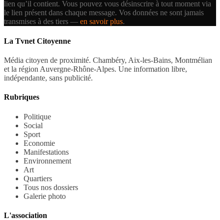
lien qu’il contient.
Vous pouvez vous désinscrire à tout moment via
le lien présent dans chaque message. Vos données ne sont jamais
transmises à des tiers —
en savoir plus
.
La Tvnet Citoyenne
Média citoyen de proximité. Chambéry, Aix-les-Bains, Montmélian
et la région Auvergne-Rhône-Alpes. Une information libre,
indépendante, sans publicité.
Rubriques
Politique
Social
Sport
Economie
Manifestations
Environnement
Art
Quartiers
Tous nos dossiers
Galerie photo
L'association