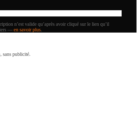
iption n’est valide qu’après avoir cliqué sur le lien qu’il
tiers —
en savoir plus
.
 sans publicité.