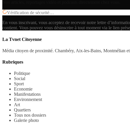
Nos articles, reportages vidéo et podcasts directement chez vous.
Vérification de sécurité…
En vous inscrivant, vous acceptez de recevoir notre lettre d’informatio
contient.
Vous pouvez vous désinscrire à tout moment via le lien prés
La Tvnet Citoyenne
Média citoyen de proximité. Chambéry, Aix-les-Bains, Montmélian et 
Rubriques
Politique
Social
Sport
Economie
Manifestations
Environnement
Art
Quartiers
Tous nos dossiers
Galerie photo