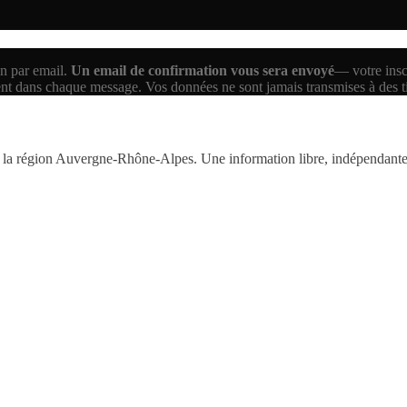
n par email.
Un email de confirmation vous sera envoyé
— votre inscr
ent dans chaque message. Vos données ne sont jamais transmises à des 
la région Auvergne-Rhône-Alpes. Une information libre, indépendante,