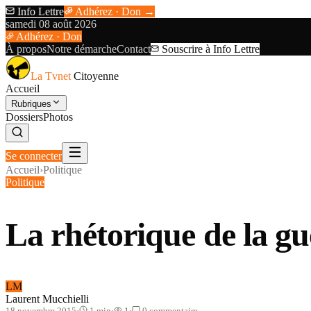
Info Lettre
Adhérez · Don →
samedi 08 août 2026
Adhérez · Don
À propos
Notre démarche
Contact
Souscrire à Info Lettre
La Tvnet
Citoyenne
Accueil
Rubriques
Dossiers
Photos
Se connecter
Accueil
›
Politique
Politique
La rhétorique de la gu
LM
Laurent Mucchielli
18 novembre 2015
·
1
min
·
1
·
0
commentaire