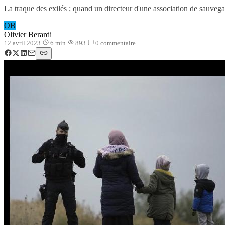
La traque des exilés ; quand un directeur d'une association de sauvegar
OB
Olivier Berardi
12 avril 2023
·
6
min
·
893
·
0
commentaire