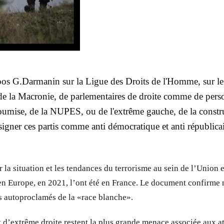
pos G.Darmanin sur la Ligue des Droits de l'Homme, sur le "
 de la Macronie, de parlementaires de droite comme de pers
mise, de la NUPES, ou de l'extrême gauche, de la constructi
ésigner ces partis comme anti démocratique et anti républicai
r la situation et les tendances du terrorisme au sein de l’Union
 en Europe, en 2021, l’ont été en France. Le document confirme 
rs autoproclamés de la «race blanche».
t d’extrême droite restent la plus grande menace associée aux att