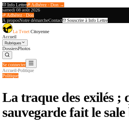
Info Lettre
Adhérez · Don →
samedi 08 août 2026
Adhérez · Don
À propos
Notre démarche
Contact
Souscrire à Info Lettre
La Tvnet
Citoyenne
Accueil
Rubriques
Dossiers
Photos
Se connecter
Accueil
›
Politique
Politique
La traque des exilés ;
sauvegarde fait le sale