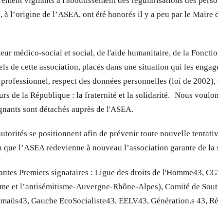
ièrement vigilants à l'aboutissement des régularisations des pe
, à l’origine de l’ASEA, ont été honorés il y a peu par le Maire 
r médico-social et social, de l'aide humanitaire, de la Fonctio
ls de cette association, placés dans une situation qui les engag
t professionnel, respect des données personnelles (loi de 2002), é
rs de la République : la fraternité et la solidarité. Nous voulo
ignants sont détachés auprès de l'ASEA.
 autorités se positionnent afin de prévenir toute nouvelle tenta
fin que l’ASEA redevienne à nouveau l’association garante de la 
grantes Premiers signataires : Ligue des droits de l'Homme43,
isme et l’antisémitisme-Auvergne-Rhône-Alpes), Comité de Sou
Emmaüs43, Gauche EcoSocialiste43, EELV43, Génération.s 43, R