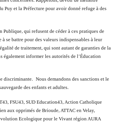
rsonnes concernées. Rappelons, devoir de mémoire
du Puy et la Préfecture pour avoir donné refuge à des
n Publique, qui refusent de céder à ces pratiques de
e à se battre pour des valeurs indispensables à leur
galité de traitement, qui sont autant de garanties de la
ns également informer les autorités de l’Éducation
tive discriminante. Nous demandons des sanctions et le
sauvegarde des enfants et adultes.
 CGT43, FSU43, SUD Education43, Action Catholique
tien aux opprimés de Brioude, ATTAC en Velay,
évolution Ecologique pour le Vivant région AURA