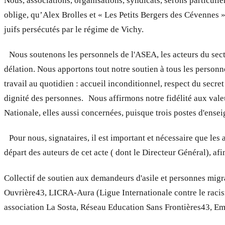
Nous, associations, organisations, syndicats, serons particul
oblige, qu’Alex Brolles et « Les Petits Bergers des Cévennes »
juifs persécutés par le régime de Vichy.
Nous soutenons les personnels de l'ASEA, les acteurs du secteu
délation. Nous apportons tout notre soutien à tous les personne
travail au quotidien : accueil inconditionnel, respect du secre
dignité des personnes. Nous affirmons notre fidélité aux valeu
Nationale, elles aussi concernées, puisque trois postes d'ense
Pour nous, signataires, il est important et nécessaire que les
départ des auteurs de cet acte ( dont le Directeur Général), a
Collectif de soutien aux demandeurs d'asile et personnes mi
Ouvrière43, LICRA-Aura (Ligue Internationale contre le rac
association La Sosta, Réseau Education Sans Frontières43, 