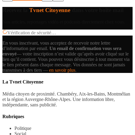
Recevez la
Tvnet Citoyenne
dans votre boîte mail
Nos articles, reportages vidéo et podcasts directement chez vous.
Vérification de sécurité…
En vous inscrivant, vous acceptez de recevoir notre lettre
d’information par email.
Un email de confirmation vous sera
envoyé
— votre inscription n’est valide qu’après avoir cliqué sur le
lien qu’il contient.
Vous pouvez vous désinscrire à tout moment via
le lien présent dans chaque message. Vos données ne sont jamais
transmises à des tiers —
en savoir plus
.
La Tvnet Citoyenne
Média citoyen de proximité. Chambéry, Aix-les-Bains, Montmélian
et la région Auvergne-Rhône-Alpes. Une information libre,
indépendante, sans publicité.
Rubriques
Politique
Social