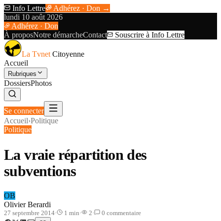
Info Lettre
Adhérez · Don →
lundi 10 août 2026
Adhérez · Don
À propos
Notre démarche
Contact
Souscrire à Info Lettre
La Tvnet
Citoyenne
Accueil
Rubriques
Dossiers
Photos
Se connecter
Accueil
›
Politique
Politique
La vraie répartition des
subventions
OB
Olivier Berardi
27 septembre 2014
·
1
min
·
2
·
0
commentaire