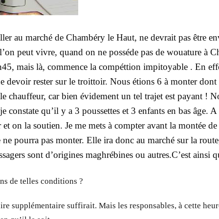
ler au marché de Chambéry le Haut, ne devrait pas être e
e l’on peut vivre, quand on ne posséde pas de wouature à Ch
à 9h45, mais là, commence la compéttion impitoyable . En e
e devoir rester sur le troittoir. Nous étions 6 à monter do
le chauffeur, car bien évidement un tel trajet est payant ! No
je constate qu’il y a 3 poussettes et 3 enfants en bas âge
 l’air et on la soutien. Je me mets à compter avant la monté
 pourra pas monter. Elle ira donc au marché sur la route, 
agers sont d’origines maghrébines ou autres.C’est ainsi qu
s de telles conditions ?
re supplémentaire suffirait. Mais les responsables, à cette heur