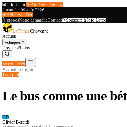
Info Lettre
Adhérez · Don →
dimanche 09 août 2026
Adhérez · Don
À propos
Notre démarche
Contact
Souscrire à Info Lettre
La Tvnet
Citoyenne
Accueil
Rubriques
Dossiers
Photos
Se connecter
Accueil
›
Transport
Transport
Le bus comme une béta
OB
Olivier Berardi
8 février 2016
·
1
min
·
3
·
0
commentaire