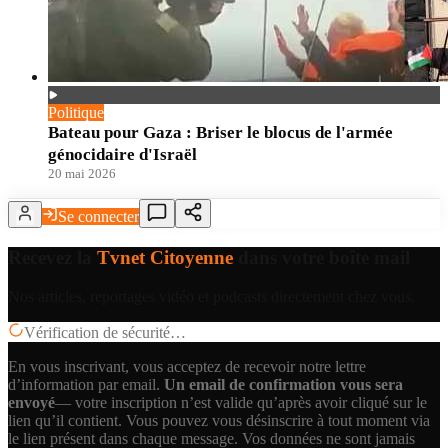
Politique
Bateau pour Gaza : Briser le blocus de l'armée
génocidaire d'Israël
20 mai 2026
Se connecter
Recevez la
Tvnet Citoyenne
dans votre boîte mail
Nos articles, reportages vidéo et podcasts directement chez vous.
Vérification de sécurité…
En vous inscrivant, vous acceptez de recevoir notre lettre
d’information par email.
Un email de confirmation vous sera
envoyé
— votre inscription n’est valide qu’après avoir cliqué sur le
lien qu’il contient.
Vous pouvez vous désinscrire à tout moment via
le lien présent dans chaque message. Vos données ne sont jamais