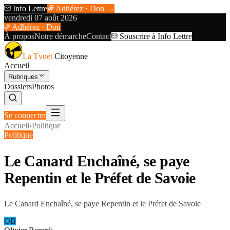
Info Lettre
Adhérez · Don →
vendredi 07 août 2026
Adhérez · Don
À propos
Notre démarche
Contact
Souscrire à Info Lettre
La Tvnet
Citoyenne
Accueil
Rubriques
Dossiers
Photos
Se connecter
Accueil
›
Politique
Politique
Le Canard Enchaîné, se paye
Repentin et le Préfet de Savoie
Le Canard Enchaîné, se paye Repentin et le Préfet de Savoie
OB