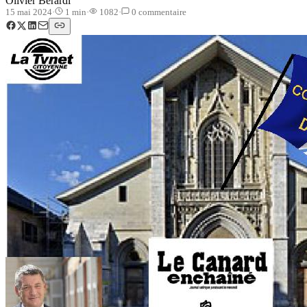
Olivier Berardi
15 mai 2024
·
1
min
·
1082
·
0
commentaire