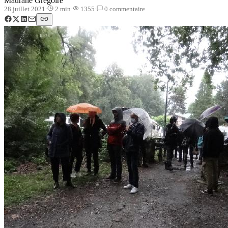
Maurane Grégoire
28 juillet 2021
·
2
min
·
1355
·
0
commentaire