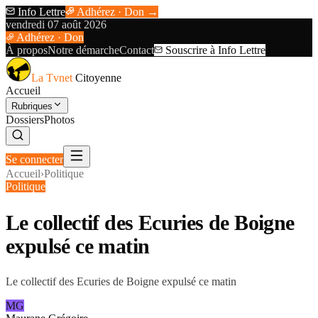
Info Lettre
Adhérez · Don →
vendredi 07 août 2026
Adhérez · Don
À propos
Notre démarche
Contact
Souscrire à Info Lettre
La Tvnet
Citoyenne
Accueil
Rubriques
Dossiers
Photos
Se connecter
Accueil
›
Politique
Politique
Le collectif des Ecuries de Boigne
expulsé ce matin
Le collectif des Ecuries de Boigne expulsé ce matin
MG