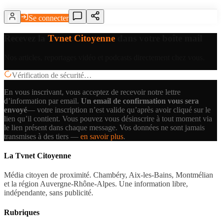
Se connecter
Recevez la
Tvnet Citoyenne
dans votre boîte mail
Nos articles, reportages vidéo et podcasts directement chez vous.
Vérification de sécurité…
En vous inscrivant, vous acceptez de recevoir notre lettre
d’information par email.
Un email de confirmation vous sera
envoyé
— votre inscription n’est valide qu’après avoir cliqué sur le
lien qu’il contient.
Vous pouvez vous désinscrire à tout moment via
le lien présent dans chaque message. Vos données ne sont jamais
transmises à des tiers —
en savoir plus
.
La Tvnet Citoyenne
Média citoyen de proximité. Chambéry, Aix-les-Bains, Montmélian
et la région Auvergne-Rhône-Alpes. Une information libre,
indépendante, sans publicité.
Rubriques