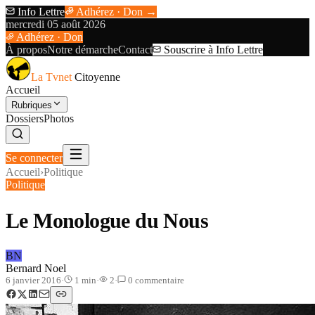
Info Lettre
Adhérez · Don →
mercredi 05 août 2026
Adhérez · Don
À propos
Notre démarche
Contact
Souscrire à Info Lettre
La Tvnet
Citoyenne
Accueil
Rubriques
Dossiers
Photos
Se connecter
Accueil
›
Politique
Politique
Le Monologue du Nous
BN
Bernard Noel
6 janvier 2016
·
1
min
·
2
·
0
commentaire