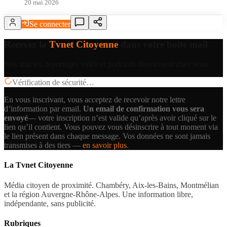
20 mai 2026
Se connecter
Recevez la
Tvnet Citoyenne
dans votre boîte mail
Nos articles, reportages vidéo et podcasts directement chez vous.
Vérification de sécurité…
En vous inscrivant, vous acceptez de recevoir notre lettre
d’information par email.
Un email de confirmation vous sera
envoyé
— votre inscription n’est valide qu’après avoir cliqué sur le
lien qu’il contient.
Vous pouvez vous désinscrire à tout moment via
le lien présent dans chaque message. Vos données ne sont jamais
transmises à des tiers —
en savoir plus
.
La Tvnet Citoyenne
Média citoyen de proximité. Chambéry, Aix-les-Bains, Montmélian
et la région Auvergne-Rhône-Alpes. Une information libre,
indépendante, sans publicité.
Rubriques