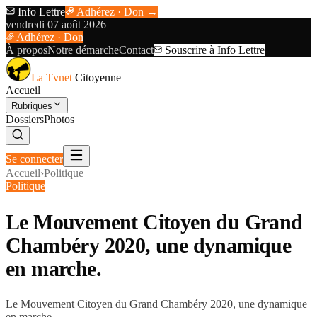
Info Lettre
Adhérez · Don →
vendredi 07 août 2026
Adhérez · Don
À propos
Notre démarche
Contact
Souscrire à Info Lettre
La Tvnet
Citoyenne
Accueil
Rubriques
Dossiers
Photos
Se connecter
Accueil
›
Politique
Politique
Le Mouvement Citoyen du Grand
Chambéry 2020, une dynamique
en marche.
Le Mouvement Citoyen du Grand Chambéry 2020, une dynamique
en marche