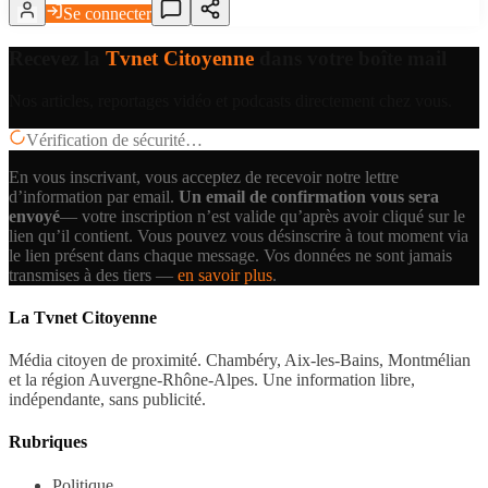
Se connecter
Recevez la
Tvnet Citoyenne
dans votre boîte mail
Nos articles, reportages vidéo et podcasts directement chez vous.
Vérification de sécurité…
En vous inscrivant, vous acceptez de recevoir notre lettre
d’information par email.
Un email de confirmation vous sera
envoyé
— votre inscription n’est valide qu’après avoir cliqué sur le
lien qu’il contient.
Vous pouvez vous désinscrire à tout moment via
le lien présent dans chaque message. Vos données ne sont jamais
transmises à des tiers —
en savoir plus
.
La Tvnet Citoyenne
Média citoyen de proximité. Chambéry, Aix-les-Bains, Montmélian
et la région Auvergne-Rhône-Alpes. Une information libre,
indépendante, sans publicité.
Rubriques
Politique