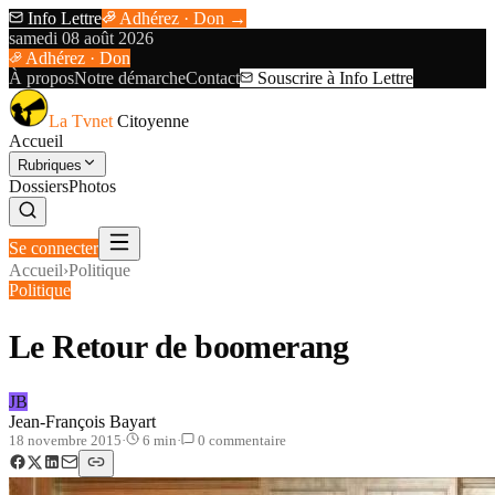
Info Lettre
Adhérez · Don →
samedi 08 août 2026
Adhérez · Don
À propos
Notre démarche
Contact
Souscrire à Info Lettre
La Tvnet
Citoyenne
Accueil
Rubriques
Dossiers
Photos
Se connecter
Accueil
›
Politique
Politique
Le Retour de boomerang
JB
Jean-François Bayart
18 novembre 2015
·
6
min
·
0
commentaire