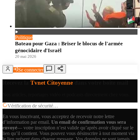
Politique
Bateau pour Gaza : Briser le blocus de l'armée
génocidaire d'Israël
20 mai 2026
Se connecter
Recevez la
Tvnet Citoyenne
dans votre boîte mail
Nos articles, reportages vidéo et podcasts directement chez vous.
Vérification de sécurité…
En vous inscrivant, vous acceptez de recevoir notre lettre
d’information par email.
Un email de confirmation vous sera
envoyé
— votre inscription n’est valide qu’après avoir cliqué sur le
lien qu’il contient.
Vous pouvez vous désinscrire à tout moment via
le lien présent dans chaque message. Vos données ne sont jamais