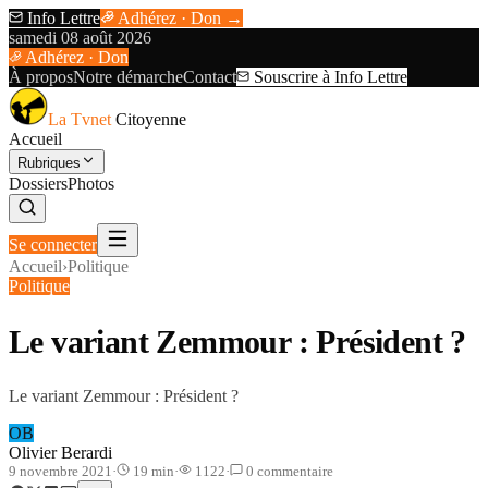
Info Lettre
Adhérez · Don →
samedi 08 août 2026
Adhérez · Don
À propos
Notre démarche
Contact
Souscrire à Info Lettre
La Tvnet
Citoyenne
Accueil
Rubriques
Dossiers
Photos
Se connecter
Accueil
›
Politique
Politique
Le variant Zemmour : Président ?
Le variant Zemmour : Président ?
OB
Olivier Berardi
9 novembre 2021
·
19
min
·
1122
·
0
commentaire