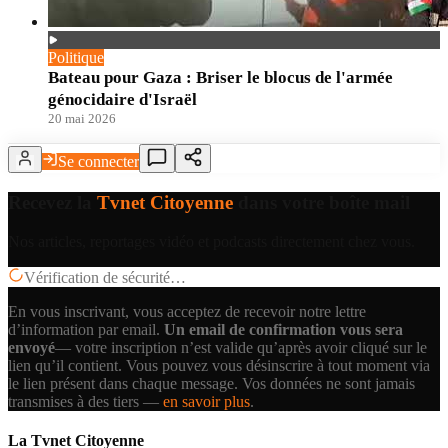
Politique
Bateau pour Gaza : Briser le blocus de l'armée
génocidaire d'Israël
20 mai 2026
Se connecter
Recevez la
Tvnet Citoyenne
dans votre boîte mail
Nos articles, reportages vidéo et podcasts directement chez vous.
Vérification de sécurité…
En vous inscrivant, vous acceptez de recevoir notre lettre
d’information par email.
Un email de confirmation vous sera
envoyé
— votre inscription n’est valide qu’après avoir cliqué sur le
lien qu’il contient.
Vous pouvez vous désinscrire à tout moment via
le lien présent dans chaque message. Vos données ne sont jamais
transmises à des tiers —
en savoir plus
.
La Tvnet Citoyenne