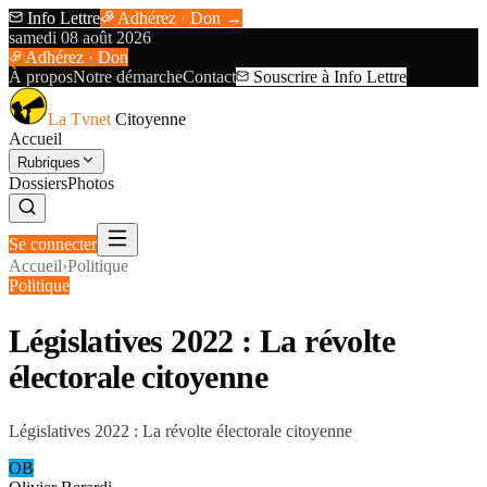
Info Lettre
Adhérez · Don →
samedi 08 août 2026
Adhérez · Don
À propos
Notre démarche
Contact
Souscrire à Info Lettre
La Tvnet
Citoyenne
Accueil
Rubriques
Dossiers
Photos
Se connecter
Accueil
›
Politique
Politique
Législatives 2022 : La révolte
électorale citoyenne
Législatives 2022 : La révolte électorale citoyenne
OB