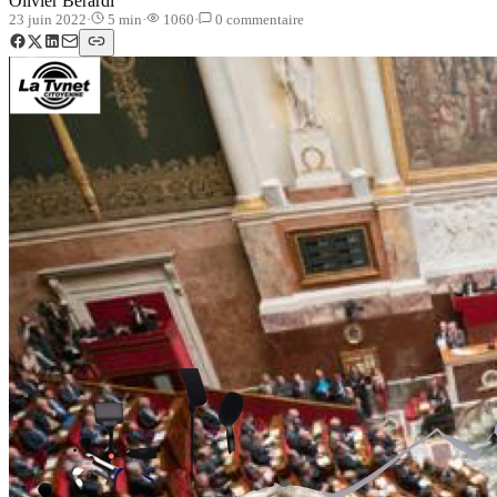
Olivier Berardi
23 juin 2022
·
5
min
·
1060
·
0
commentaire