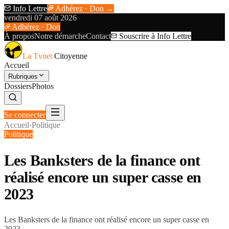
Info Lettre
Adhérez · Don →
vendredi 07 août 2026
Adhérez · Don
À propos
Notre démarche
Contact
Souscrire à Info Lettre
La Tvnet
Citoyenne
Accueil
Rubriques
Dossiers
Photos
Se connecter
Accueil
›
Politique
Politique
Les Banksters de la finance ont
réalisé encore un super casse en
2023
Les Banksters de la finance ont réalisé encore un super casse en
2023