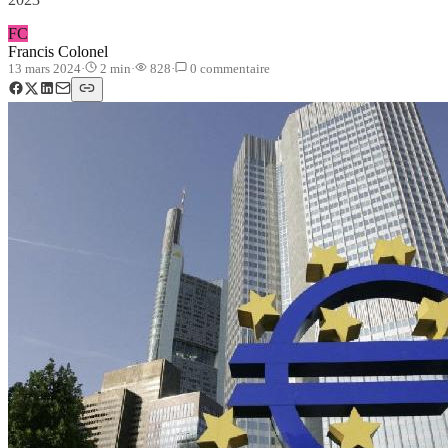
FC
Francis Colonel
13 mars 2024
·
2
min
·
828
·
0
commentaire