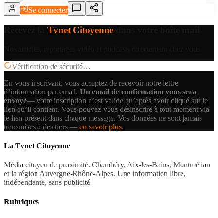
Se connecter
Recevez la
Tvnet Citoyenne
dans votre boîte mail
Nos articles, reportages vidéo et podcasts directement chez vous.
Vérification de sécurité…
En vous inscrivant, vous acceptez de recevoir notre lettre
d’information par email.
Un email de confirmation vous sera
envoyé
— votre inscription n’est valide qu’après avoir cliqué sur le
lien qu’il contient.
Vous pouvez vous désinscrire à tout moment via
le lien présent dans chaque message. Vos données ne sont jamais
transmises à des tiers —
en savoir plus
.
La Tvnet Citoyenne
Média citoyen de proximité. Chambéry, Aix-les-Bains, Montmélian
et la région Auvergne-Rhône-Alpes. Une information libre,
indépendante, sans publicité.
Rubriques