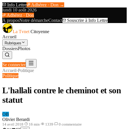
Info Lettre
Adhérez · Don →
lundi 10 août 2026
Adhérez · Don
À propos
Notre démarche
Contact
Souscrire à Info Lettre
La Tvnet
Citoyenne
Accueil
Rubriques
Dossiers
Photos
Se connecter
Accueil
›
Politique
Politique
L'hallali contre le cheminot et son
statut
OB
Olivier Berardi
14 avril 2018
·
16
min
·
1339
·
0
commentaire