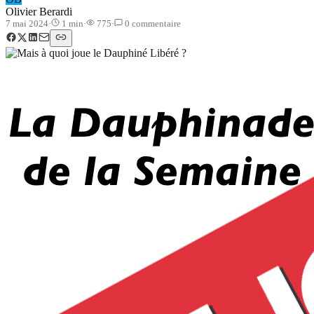
Olivier Berardi
7 mai 2024
·
1
min
·
775
·
0
commentaire