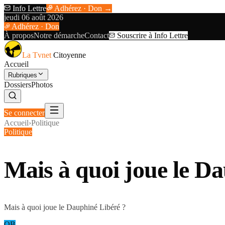
Info Lettre
Adhérez · Don →
jeudi 06 août 2026
Adhérez · Don
À propos
Notre démarche
Contact
Souscrire à Info Lettre
La Tvnet
Citoyenne
Accueil
Rubriques
Dossiers
Photos
Se connecter
Accueil
›
Politique
Politique
Mais à quoi joue le D
Mais à quoi joue le Dauphiné Libéré ?
OB