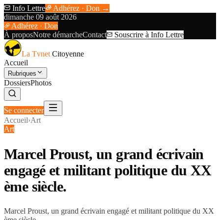
Info Lettre
Adhérez · Don →
dimanche 09 août 2026
Adhérez · Don
À propos
Notre démarche
Contact
Souscrire à Info Lettre
La Tvnet
Citoyenne
Accueil
Rubriques
Dossiers
Photos
Se connecter
Accueil
›
Art
Art
Marcel Proust, un grand écrivain
engagé et militant politique du XX
ème siècle.
Marcel Proust, un grand écrivain engagé et militant politique du XX
ème siècle.