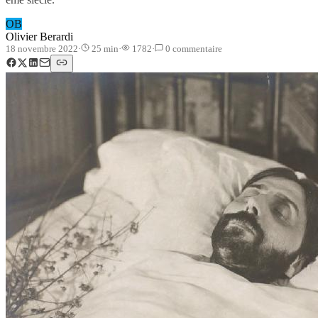
OB
Olivier Berardi
18 novembre 2022
·
25
min
·
1782
·
0
commentaire