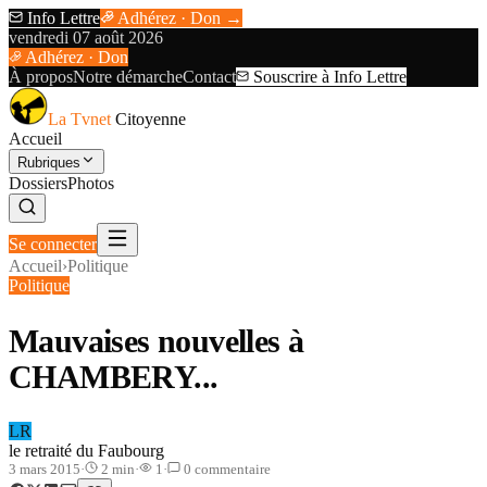
Info Lettre
Adhérez · Don →
vendredi 07 août 2026
Adhérez · Don
À propos
Notre démarche
Contact
Souscrire à Info Lettre
La Tvnet
Citoyenne
Accueil
Rubriques
Dossiers
Photos
Se connecter
Accueil
›
Politique
Politique
Mauvaises nouvelles à
CHAMBERY...
LR
le retraité du Faubourg
3 mars 2015
·
2
min
·
1
·
0
commentaire