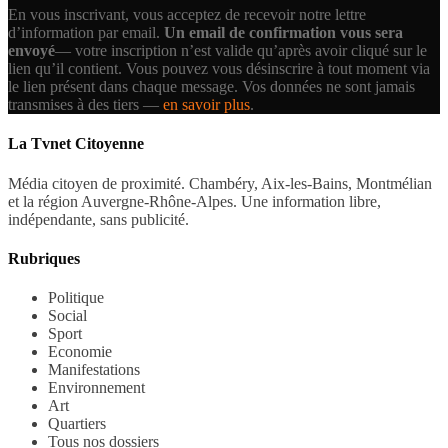
En vous inscrivant, vous acceptez de recevoir notre lettre
d’information par email.
Un email de confirmation vous sera
envoyé
— votre inscription n’est valide qu’après avoir cliqué sur le
lien qu’il contient.
Vous pouvez vous désinscrire à tout moment via
le lien présent dans chaque message. Vos données ne sont jamais
transmises à des tiers —
en savoir plus
.
La Tvnet Citoyenne
Média citoyen de proximité. Chambéry, Aix-les-Bains, Montmélian
et la région Auvergne-Rhône-Alpes. Une information libre,
indépendante, sans publicité.
Rubriques
Politique
Social
Sport
Economie
Manifestations
Environnement
Art
Quartiers
Tous nos dossiers