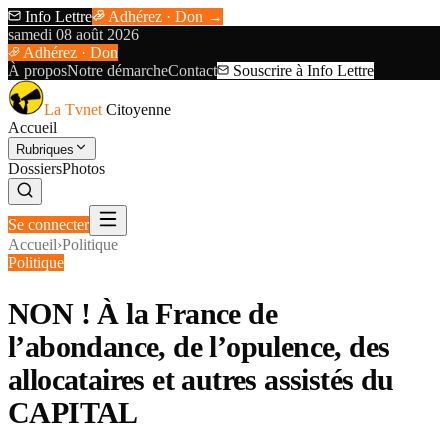
Info Lettre
Adhérez · Don →
samedi 08 août 2026
Adhérez · Don
À propos
Notre démarche
Contact
Souscrire à Info Lettre
La Tvnet
Citoyenne
Accueil
Rubriques
Dossiers
Photos
Se connecter
Accueil
›
Politique
Politique
NON ! À la France de
l’abondance, de l’opulence, des
allocataires et autres assistés du
CAPITAL