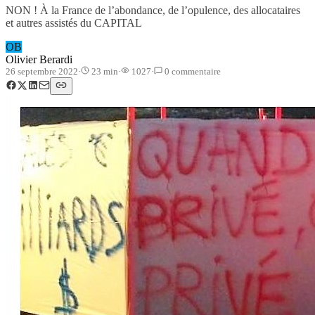
NON ! À la France de l’abondance, de l’opulence, des allocataires
et autres assistés du CAPITAL
OB
Olivier Berardi
26 septembre 2022
·
23
min
·
1027
·
0
commentaire