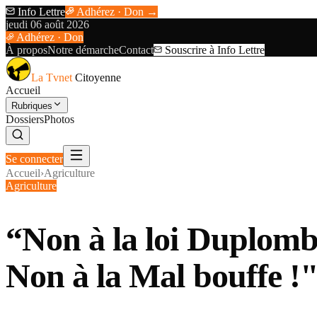
Info Lettre
Adhérez · Don →
jeudi 06 août 2026
Adhérez · Don
À propos
Notre démarche
Contact
Souscrire à Info Lettre
La Tvnet
Citoyenne
Accueil
Rubriques
Dossiers
Photos
Se connecter
Accueil
›
Agriculture
Agriculture
“Non à la loi Duplomb 
Non à la Mal bouffe !