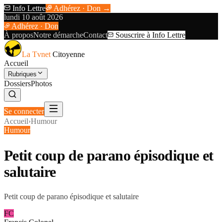
Info Lettre
Adhérez · Don →
lundi 10 août 2026
Adhérez · Don
À propos
Notre démarche
Contact
Souscrire à Info Lettre
La Tvnet
Citoyenne
Accueil
Rubriques
Dossiers
Photos
Se connecter
Accueil
›
Humour
Humour
Petit coup de parano épisodique et
salutaire
Petit coup de parano épisodique et salutaire
FC