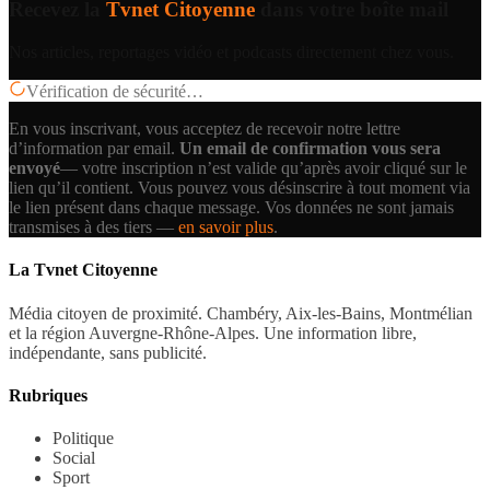
Recevez la
Tvnet Citoyenne
dans votre boîte mail
Nos articles, reportages vidéo et podcasts directement chez vous.
Vérification de sécurité…
En vous inscrivant, vous acceptez de recevoir notre lettre
d’information par email.
Un email de confirmation vous sera
envoyé
— votre inscription n’est valide qu’après avoir cliqué sur le
lien qu’il contient.
Vous pouvez vous désinscrire à tout moment via
le lien présent dans chaque message. Vos données ne sont jamais
transmises à des tiers —
en savoir plus
.
La Tvnet Citoyenne
Média citoyen de proximité. Chambéry, Aix-les-Bains, Montmélian
et la région Auvergne-Rhône-Alpes. Une information libre,
indépendante, sans publicité.
Rubriques
Politique
Social
Sport