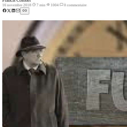
Francis Colonel
16 novembre 2018
·
7
min
·
1004
·
0
commentaire