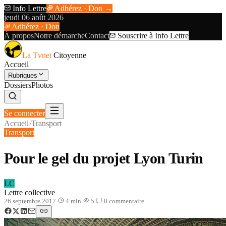
Info Lettre
Adhérez · Don →
jeudi 06 août 2026
Adhérez · Don
À propos
Notre démarche
Contact
Souscrire à Info Lettre
La Tvnet
Citoyenne
Accueil
Rubriques
Dossiers
Photos
Se connecter
Accueil
›
Transport
Transport
Pour le gel du projet Lyon Turin
LC
Lettre collective
26 septembre 2017
·
4
min
·
5
·
0
commentaire