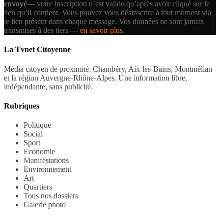
envoyé
— votre inscription n’est valide qu’après avoir cliqué sur le
lien qu’il contient.
Vous pouvez vous désinscrire à tout moment via
le lien présent dans chaque message. Vos données ne sont jamais
transmises à des tiers —
en savoir plus
.
La Tvnet Citoyenne
Média citoyen de proximité. Chambéry, Aix-les-Bains, Montmélian
et la région Auvergne-Rhône-Alpes. Une information libre,
indépendante, sans publicité.
Rubriques
Politique
Social
Sport
Economie
Manifestations
Environnement
Art
Quartiers
Tous nos dossiers
Galerie photo