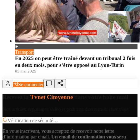
Transport
En 2025 on peut être traîné devant un tribunal 2 fois
en deux mois, pour s'être opposé au Lyon-Turin
05 mai 2025
Se connecter
Recevez la
Tvnet Citoyenne
dans votre boîte mail
Nos articles, reportages vidéo et podcasts directement chez vous.
Vérification de sécurité…
En vous inscrivant, vous acceptez de recevoir notre lettre
d’information par email.
Un email de confirmation vous sera