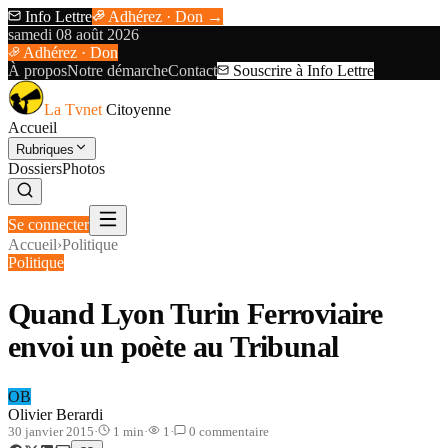
Info Lettre
Adhérez · Don →
samedi 08 août 2026
Adhérez · Don
À propos
Notre démarche
Contact
Souscrire à Info Lettre
La Tvnet
Citoyenne
Accueil
Rubriques
Dossiers
Photos
Se connecter
Accueil
›
Politique
Politique
Quand Lyon Turin Ferroviaire
envoi un poète au Tribunal
OB
Olivier Berardi
30 janvier 2015
·
1
min
·
1
·
0
commentaire