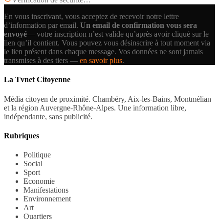
En vous inscrivant, vous acceptez de recevoir notre lettre
d’information par email.
Un email de confirmation vous sera
envoyé
— votre inscription n’est valide qu’après avoir cliqué sur le
lien qu’il contient.
Vous pouvez vous désinscrire à tout moment via
le lien présent dans chaque message. Vos données ne sont jamais
transmises à des tiers —
en savoir plus
.
La Tvnet Citoyenne
Média citoyen de proximité. Chambéry, Aix-les-Bains, Montmélian
et la région Auvergne-Rhône-Alpes. Une information libre,
indépendante, sans publicité.
Rubriques
Politique
Social
Sport
Economie
Manifestations
Environnement
Art
Quartiers