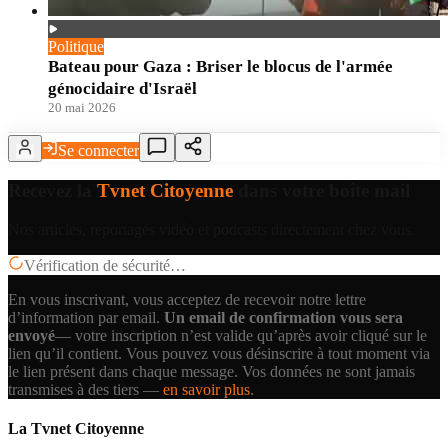
Politique
Bateau pour Gaza : Briser le blocus de l'armée
génocidaire d'Israël
20 mai 2026
Se connecter
Recevez la
Tvnet Citoyenne
dans votre boîte mail
Nos articles, reportages vidéo et podcasts directement chez vous.
Vérification de sécurité…
En vous inscrivant, vous acceptez de recevoir notre lettre
d’information par email.
Un email de confirmation vous sera
envoyé
— votre inscription n’est valide qu’après avoir cliqué sur le
lien qu’il contient.
Vous pouvez vous désinscrire à tout moment via
le lien présent dans chaque message. Vos données ne sont jamais
transmises à des tiers —
en savoir plus
.
La Tvnet Citoyenne