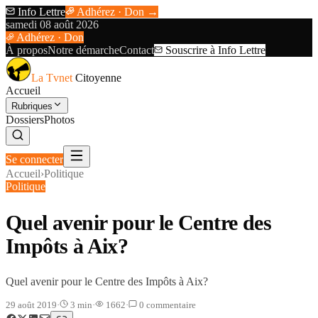
Info Lettre
Adhérez · Don →
samedi 08 août 2026
Adhérez · Don
À propos
Notre démarche
Contact
Souscrire à Info Lettre
La Tvnet
Citoyenne
Accueil
Rubriques
Dossiers
Photos
Se connecter
Accueil
›
Politique
Politique
Quel avenir pour le Centre des
Impôts à Aix?
Quel avenir pour le Centre des Impôts à Aix?
29 août 2019
·
3
min
·
1662
·
0
commentaire