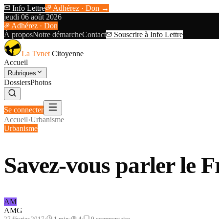
Info Lettre
Adhérez · Don →
jeudi 06 août 2026
Adhérez · Don
À propos
Notre démarche
Contact
Souscrire à Info Lettre
La Tvnet
Citoyenne
Accueil
Rubriques
Dossiers
Photos
Se connecter
Accueil
›
Urbanisme
Urbanisme
Savez-vous parler le
AM
AMG
27 février 2017
·
1
min
·
4
·
0
commentaire