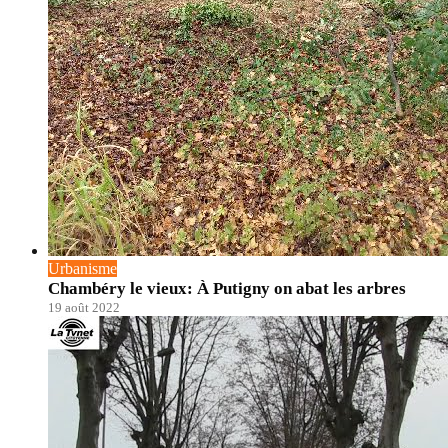
Urbanisme
Chambéry le vieux: À Putigny on abat les arbres
19 août 2022