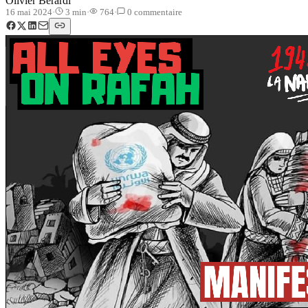
Olivier Berardi
16 mai 2024
·
3
min
·
764
·
0
commentaire