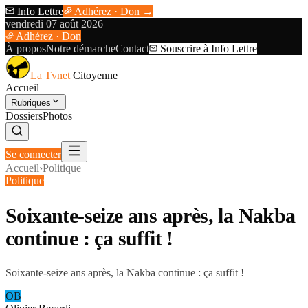
Info Lettre
Adhérez · Don →
vendredi 07 août 2026
Adhérez · Don
À propos
Notre démarche
Contact
Souscrire à Info Lettre
La Tvnet
Citoyenne
Accueil
Rubriques
Dossiers
Photos
Se connecter
Accueil
›
Politique
Politique
Soixante-seize ans après, la Nakba
continue : ça suffit !
Soixante-seize ans après, la Nakba continue : ça suffit !
OB