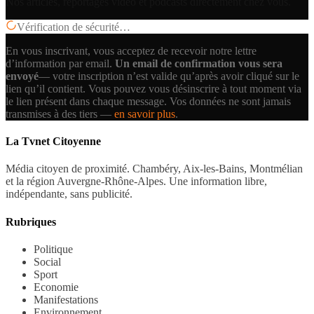
Nos articles, reportages vidéo et podcasts directement chez vous.
Vérification de sécurité…
En vous inscrivant, vous acceptez de recevoir notre lettre
d’information par email.
Un email de confirmation vous sera
envoyé
— votre inscription n’est valide qu’après avoir cliqué sur le
lien qu’il contient.
Vous pouvez vous désinscrire à tout moment via
le lien présent dans chaque message. Vos données ne sont jamais
transmises à des tiers —
en savoir plus
.
La Tvnet Citoyenne
Média citoyen de proximité. Chambéry, Aix-les-Bains, Montmélian
et la région Auvergne-Rhône-Alpes. Une information libre,
indépendante, sans publicité.
Rubriques
Politique
Social
Sport
Economie
Manifestations
Environnement