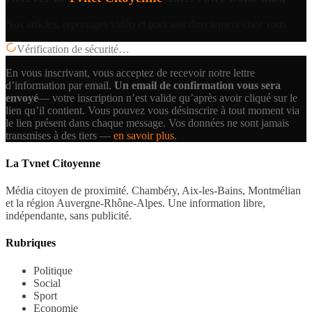
Nos articles, reportages vidéo et podcasts directement chez vous.
Vérification de sécurité…
En vous inscrivant, vous acceptez de recevoir notre lettre
d’information par email.
Un email de confirmation vous sera
envoyé
— votre inscription n’est valide qu’après avoir cliqué sur le
lien qu’il contient.
Vous pouvez vous désinscrire à tout moment via
le lien présent dans chaque message. Vos données ne sont jamais
transmises à des tiers —
en savoir plus
.
La Tvnet Citoyenne
Média citoyen de proximité. Chambéry, Aix-les-Bains, Montmélian
et la région Auvergne-Rhône-Alpes. Une information libre,
indépendante, sans publicité.
Rubriques
Politique
Social
Sport
Economie