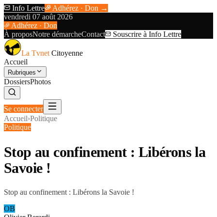
Info Lettre
Adhérez · Don →
vendredi 07 août 2026
Adhérez · Don
À propos
Notre démarche
Contact
Souscrire à Info Lettre
La Tvnet
Citoyenne
Accueil
Rubriques
Dossiers
Photos
Se connecter
Accueil
›
Politique
Politique
Stop au confinement : Libérons la
Savoie !
Stop au confinement : Libérons la Savoie !
OB