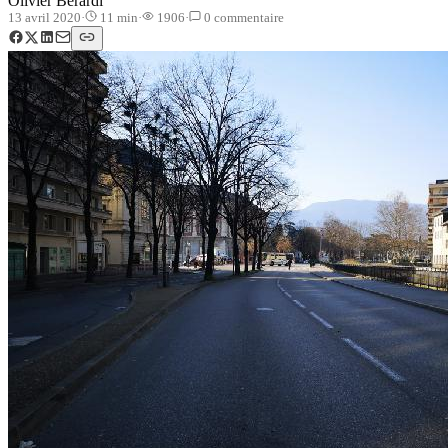
Olivier Berardi
13 avril 2020
·
11
min
·
1906
·
0
commentaire