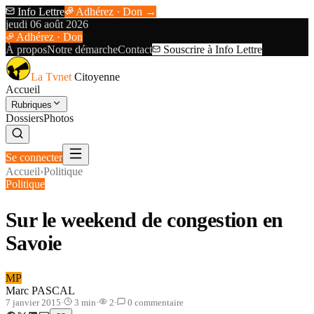
Info Lettre
Adhérez · Don →
jeudi 06 août 2026
Adhérez · Don
À propos
Notre démarche
Contact
Souscrire à Info Lettre
La Tvnet
Citoyenne
Accueil
Rubriques
Dossiers
Photos
Se connecter
Accueil
›
Politique
Politique
Sur le weekend de congestion en
Savoie
MP
Marc PASCAL
7 janvier 2015
·
3
min
·
2
·
0
commentaire