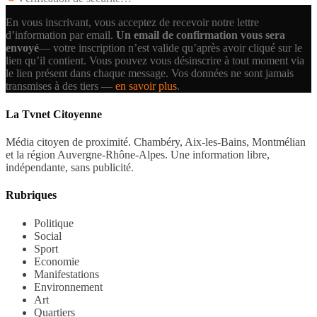
En vous inscrivant, vous acceptez de recevoir notre lettre
d’information par email.
Un email de confirmation vous sera
envoyé
— votre inscription n’est valide qu’après avoir cliqué sur le
lien qu’il contient.
Vous pouvez vous désinscrire à tout moment via
le lien présent dans chaque message. Vos données ne sont jamais
transmises à des tiers —
en savoir plus
.
La Tvnet Citoyenne
Média citoyen de proximité. Chambéry, Aix-les-Bains, Montmélian
et la région Auvergne-Rhône-Alpes. Une information libre,
indépendante, sans publicité.
Rubriques
Politique
Social
Sport
Economie
Manifestations
Environnement
Art
Quartiers