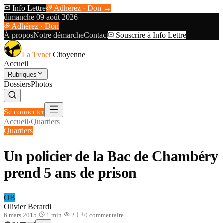
Info Lettre
Adhérez · Don →
dimanche 09 août 2026
Adhérez · Don
À propos
Notre démarche
Contact
Souscrire à Info Lettre
La Tvnet
Citoyenne
Accueil
Rubriques
Dossiers
Photos
Se connecter
Accueil
›
Quartiers
Quartiers
Un policier de la Bac de Chambéry
prend 5 ans de prison
OB
Olivier Berardi
6 mars 2015
·
1
min
·
2
·
0
commentaire