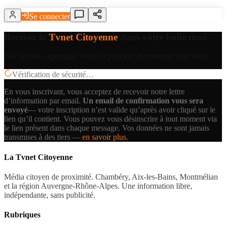
Se connecter
Recevez la
Tvnet Citoyenne
dans votre boîte mail
Nos articles, reportages vidéo et podcasts directement chez vous.
Vérification de sécurité…
En vous inscrivant, vous acceptez de recevoir notre lettre
d’information par email.
Un email de confirmation vous sera
envoyé
— votre inscription n’est valide qu’après avoir cliqué sur le
lien qu’il contient.
Vous pouvez vous désinscrire à tout moment via
le lien présent dans chaque message. Vos données ne sont jamais
transmises à des tiers —
en savoir plus
.
La Tvnet Citoyenne
Média citoyen de proximité. Chambéry, Aix-les-Bains, Montmélian
et la région Auvergne-Rhône-Alpes. Une information libre,
indépendante, sans publicité.
Rubriques